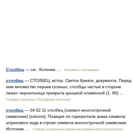
Столбец
— см.: Колонка …
Реклама и полиграфия
столбец
— СТОЛБЕЦ, истор. Свиток бумаги, документа. Перед
ним множество перьев гусиных, столбцы чистые в стороне
лежат, чернильница прикрыта крышкой оловянной (1. 80) …
Словарь трилогии «Государева вотчина»
столбец
— 04.02.11 столбец (символ многострочной
символики) [column]: Позиция по горизонтали знака символа
штрихового кода в строке символа многострочной символики.
Источник …
Словарь-справочник терминов нормативно-технической