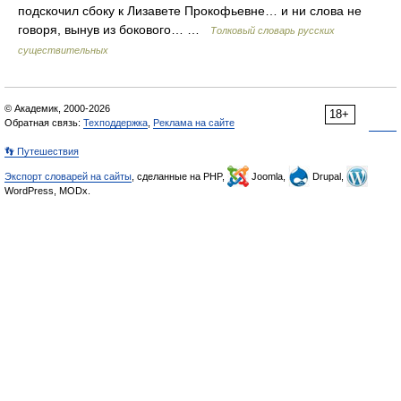
подскочил сбоку к Лизавете Прокофьевне… и ни слова не
говоря, вынув из бокового… …
Толковый словарь русских
существительных
© Академик, 2000-2026
18+
Обратная связь:
Техподдержка
,
Реклама на сайте
👣 Путешествия
Экспорт словарей на сайты
, сделанные на PHP,
Joomla,
Drupal,
WordPress, MODx.