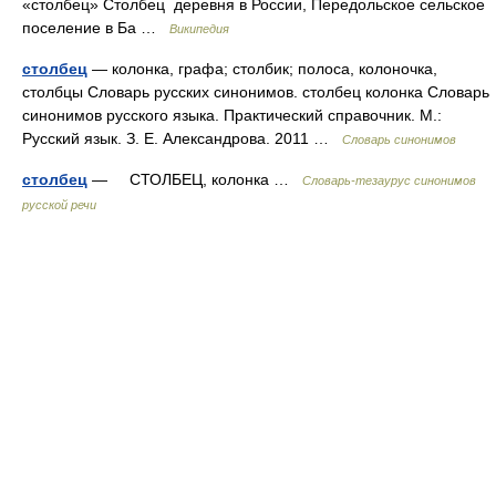
«столбец» Столбец деревня в России, Передольское сельское
поселение в Ба …
Википедия
столбец
— колонка, графа; столбик; полоса, колоночка,
столбцы Словарь русских синонимов. столбец колонка Словарь
синонимов русского языка. Практический справочник. М.:
Русский язык. З. Е. Александрова. 2011 …
Словарь синонимов
столбец
— СТОЛБЕЦ, колонка …
Словарь-тезаурус синонимов
русской речи