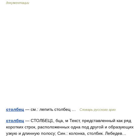
документации
столбец
— см.: лепить столбец …
Словарь русского арго
столбец
— СТОЛБЕЦ1, бца, м Текст, представленный как ряд
коротких строк, расположенных одна под другой и образующих
узкую и длинную полосу; Син.: колонка, столбик. Лебедев…