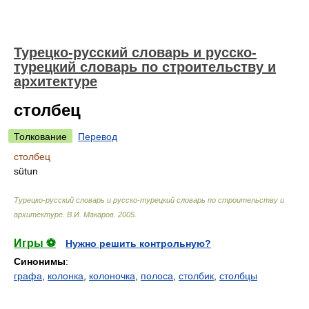
Турецко-русский словарь и русско-
турецкий словарь по строительству и
архитектуре
столбец
Толкование
Перевод
столбец
sütun
Турецко-русский словарь и русско-турецкий словарь по строительству и
архитектуре
.
В.И. Макаров
.
2005
.
Игры ⚽
Нужно решить контрольную?
Синонимы
:
графа
,
колонка
,
колоночка
,
полоса
,
столбик
,
столбцы